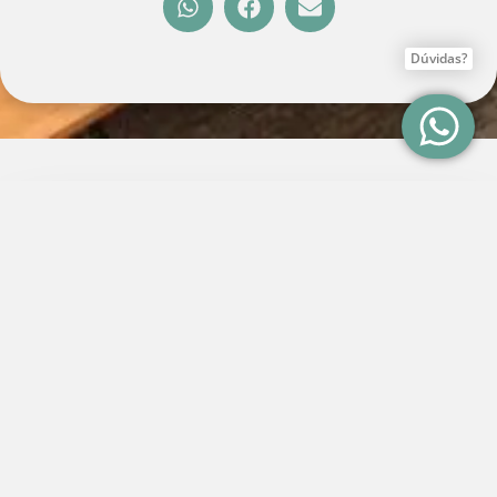
Dúvidas?
Agende sua consulta
Clínica Kühn
Av. Francisco Matarazzo, 1752 - Comercial Casa das
Caldeiras, Conjunto 2503 Água Branca, São Paulo-
SP
AGENDE POR WHATSAPP